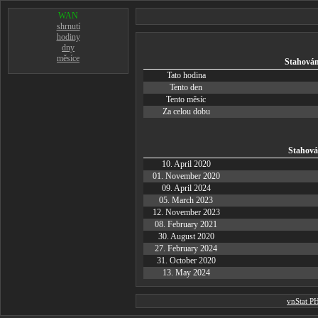
WAN
shrnutí
hodiny
dny
měsíce
Stahován
Tato hodina
Tento den
Tento měsíc
Za celou dobu
Stahová
10. April 2020
01. November 2020
09. April 2024
05. March 2023
12. November 2023
08. February 2021
30. August 2020
27. February 2024
31. October 2020
13. May 2024
vnStat P